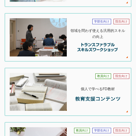
学部生向け
院生向け
領域を問わず使える汎用的スキル
の向上
教員向け
院生向け
個人で学べるFD教材
教員向け
学部生向け
院生向け