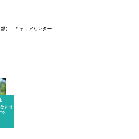
援部）、キャリアセンター
章
合教育研
教授