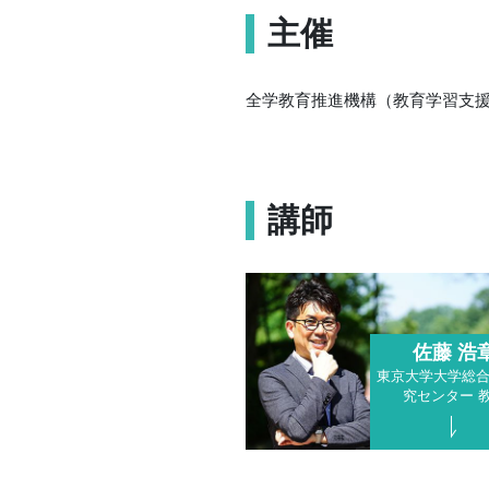
主催
全学教育推進機構（教育学習支
講師
佐藤 浩
東京大学大学総
究センター 