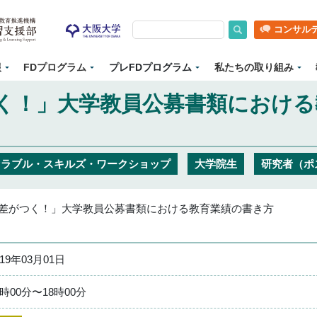
コンサル
報
FDプログラム
プレFDプログラム
私たちの取り組み
く！」大学教員公募書類における
ァラブル・スキルズ・ワークショップ
大学院生
研究者（ポ
差がつく！」大学教員公募書類における教育業績の書き方
019年03月01日
6時00分〜18時00分